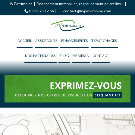
|
|
HV Patrimoine
Financement immobilier, regroupement de crédits...
|
03 89 70 12 66
contact@hvpatrimoine.com
ACCUEIL
ASSURANCES
FINANCEMENTS
TÉMOIGNAGES
NOS PARTENAIRES
BLOG
HV MEDIA
CONTACT