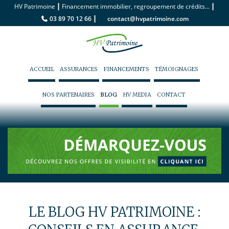
|
|
HV Patrimoine
Financement immobilier, regroupement de crédits...
|
03 89 70 12 66
contact@hvpatrimoine.com
ACCUEIL
ASSURANCES
FINANCEMENTS
TÉMOIGNAGES
NOS PARTENAIRES
BLOG
HV MEDIA
CONTACT
LE BLOG HV PATRIMOINE :