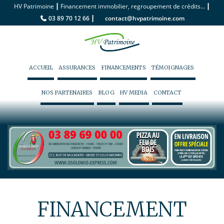
|
|
HV Patrimoine
Financement immobilier, regroupement de crédits...
|
03 89 70 12 66
contact@hvpatrimoine.com
ACCUEIL
ASSURANCES
FINANCEMENTS
TÉMOIGNAGES
NOS PARTENAIRES
BLOG
HV MEDIA
CONTACT
FINANCEMENT