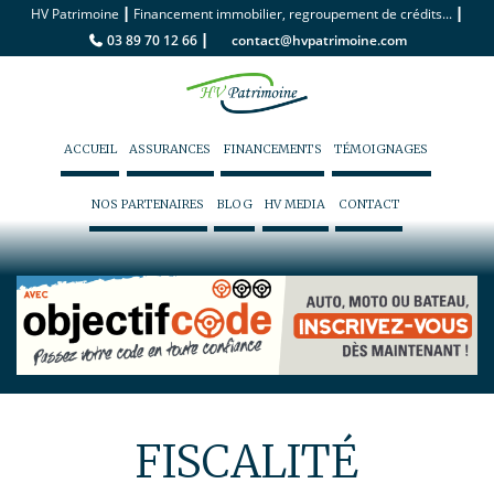
|
|
HV Patrimoine
Financement immobilier, regroupement de crédits...
|
03 89 70 12 66
contact@hvpatrimoine.com
ACCUEIL
ASSURANCES
FINANCEMENTS
TÉMOIGNAGES
NOS PARTENAIRES
BLOG
HV MEDIA
CONTACT
FISCALITÉ