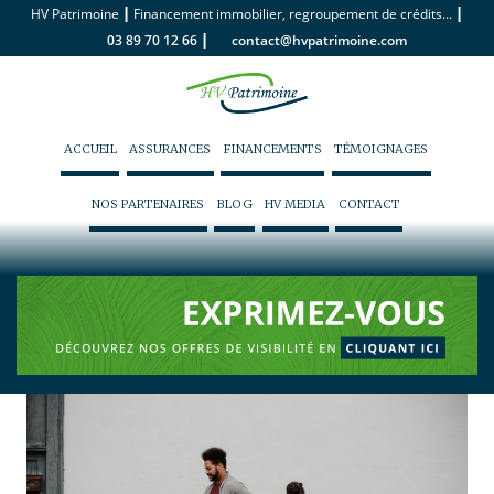
|
|
HV Patrimoine
Financement immobilier, regroupement de crédits...
|
03 89 70 12 66
contact@hvpatrimoine.com
ACCUEIL
ASSURANCES
FINANCEMENTS
TÉMOIGNAGES
NOS PARTENAIRES
BLOG
HV MEDIA
CONTACT