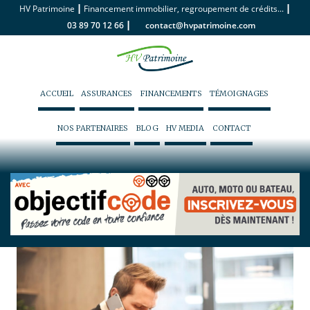
|
|
HV Patrimoine
Financement immobilier, regroupement de crédits...
|
03 89 70 12 66
contact@hvpatrimoine.com
ACCUEIL
ASSURANCES
FINANCEMENTS
TÉMOIGNAGES
NOS PARTENAIRES
BLOG
HV MEDIA
CONTACT